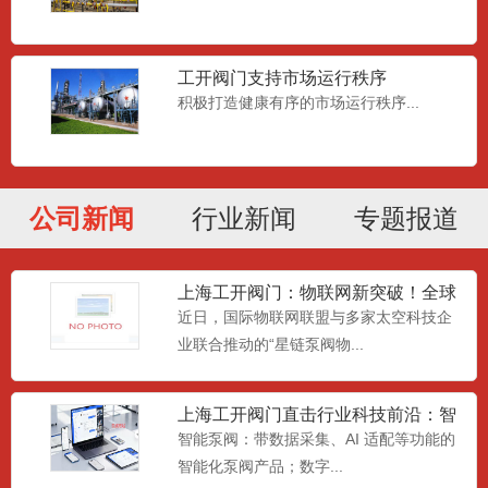
工开阀门支持市场运行秩序
积极打造健康有序的市场运行秩序...
4G物联蝶阀|无线电动蝶阀|电动智能
蝶阀|物联网蝶阀|数字
4G无线远程控制蝶阀由中线蝶阀阀体+4G
公司新闻
行业新闻
专题报道
物联网精小型电动执行...
上海工开阀门：物联网新突破！全球
4G智能球阀|物联网智能球阀|物联阀
首个智能泵阀卫星监控网络正
近日，国际物联网联盟与多家太空科技企
门
智能电动球阀各类联网通讯方式（核心主
业联合推动的“星链泵阀物...
推4G全网通）的原理、适...
上海工开阀门直击行业科技前沿：智
能革新与材料突破引领产业升
智能泵阀：带数据采集、AI 适配等功能的
物联网单元阀|智慧阀门|4G电动阀门|
智能化泵阀产品；数字...
物联电动阀|电动智慧
物联网单元阀（又称物联网智能调控阀/单