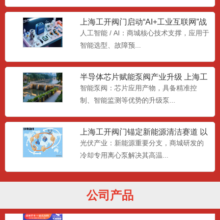
元平衡阀）是一款集成流...
上海工开阀门启动“AI+工业互联网”战
略升级 重构流体控制
人工智能 / AI：商城核心技术支撑，应用于
智能选型、故障预...
疏水器，疏水阀，吊筒式疏水器
疏水器CS41H请选购上海工开阀门制造有
限公司生产的产品。...
半导体芯片赋能泵阀产业升级 上海工
开阀门搭建智能化供需桥梁
智能泵阀：芯片应用产物，具备精准控
制、智能监测等优势的升级泵...
止回阀|旋启式止回阀|自密封旋启式
止回阀|H62Y|H44
止回阀|旋启式止回阀|自密封旋启式止回
上海工开阀门锚定新能源清洁赛道 以
阀|H62Y|H44H...
设备创新助力绿色能源升级
光伏产业：新能源重要分支，商城研发的
冷却专用离心泵解决其高温...
截止阀|自密封截止阀|焊接自密封截
止阀|自密封波纹管截止阀
截止阀|自密封截止阀|焊接自密封截止阀|
公司产品
自密封波纹管截止阀|...