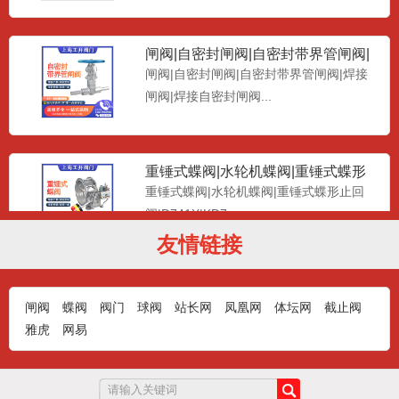
闸阀|自密封闸阀|自密封带界管闸阀|
焊接闸阀|焊接自密封闸
闸阀|自密封闸阀|自密封带界管闸阀|焊接
闸阀|焊接自密封闸阀...
重锤式蝶阀|水轮机蝶阀|重锤式蝶形
止回阀|D741X|KD
重锤式蝶阀|水轮机蝶阀|重锤式蝶形止回
阀|D741X|KD7...
友情链接
中线软密封对夹蝶阀D371X|蝶阀|软
密封蝶阀|蜗轮蝶阀|
上海工开阀门制造有限公司生产：中线软
闸阀
蝶阀
阀门
球阀
站长网
凤凰网
体坛网
截止阀
密封对夹蝶阀D371X，...
雅虎
网易
真空破坏阀|虹吸破坏阀|HXF-P|机械