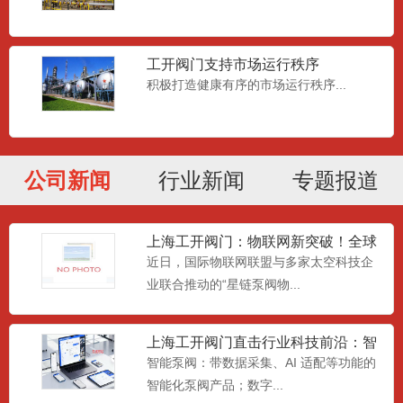
工开阀门支持市场运行秩序
积极打造健康有序的市场运行秩序...
4G物联蝶阀|无线电动蝶阀|电动智能
蝶阀|物联网蝶阀|数字
4G无线远程控制蝶阀由中线蝶阀阀体+4G
物联网精小型电动执行...
公司新闻
行业新闻
专题报道
4G智能球阀|物联网智能球阀|物联阀
门
上海工开阀门：物联网新突破！全球
智能电动球阀各类联网通讯方式（核心主
首个智能泵阀卫星监控网络正
近日，国际物联网联盟与多家太空科技企
推4G全网通）的原理、适...
业联合推动的“星链泵阀物...
物联网单元阀|智慧阀门|4G电动阀门|
上海工开阀门直击行业科技前沿：智
物联电动阀|电动智慧
能革新与材料突破引领产业升
物联网单元阀（又称物联网智能调控阀/单
智能泵阀：带数据采集、AI 适配等功能的
元平衡阀）是一款集成流...
智能化泵阀产品；数字...
上海工开阀门启动“AI+工业互联网”战