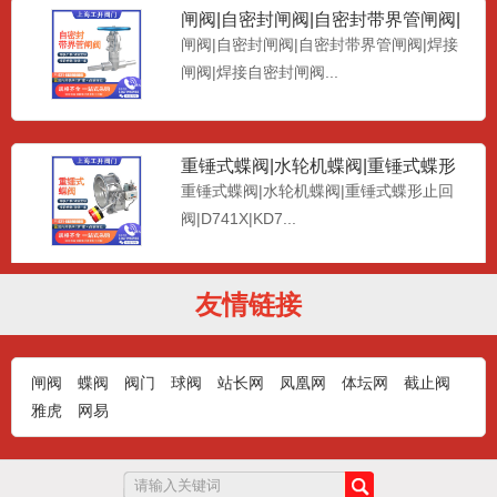
闸阀|焊接自密封闸阀...
重锤式蝶阀|水轮机蝶阀|重锤式蝶形
止回阀|D741X|KD
重锤式蝶阀|水轮机蝶阀|重锤式蝶形止回
阀|D741X|KD7...
友情链接
中线软密封对夹蝶阀D371X|蝶阀|软
密封蝶阀|蜗轮蝶阀|
上海工开阀门制造有限公司生产：中线软
密封对夹蝶阀D371X，...
闸阀
蝶阀
阀门
球阀
站长网
凤凰网
体坛网
截止阀
雅虎
网易
真空破坏阀|虹吸破坏阀|HXF-P|机械
式真空破坏阀|水轮
真空破坏阀，虹吸破坏阀，HXF-P，机械
式真空破坏阀，水轮机...
网站首页
|
关于我们
|
人才招聘
|
网站地图